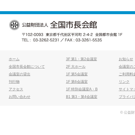
ホーム
3F 第1・第2会議室
お知らせ
全国市長会館について
2F 大ホール
会議室の
会議室の貸出
1F 第5会議室
ご利用料
刊行物
1F 第6会議室
リンク
アクセス
1F 特別会議室A・B
サイトマ
お問い合わせ
B1 第3・第4会議室
プライバ
© 公益財団